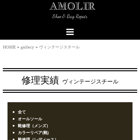
AMOLIR
Skip
to
Shoe & Bag Repair
content
HOME
>
gallery
>
ヴィンテージスチール
修理実績
ヴィンテージスチール
全て
オールソール
靴修理（メンズ）
カラーリペア(靴)
靴修理（レディース）