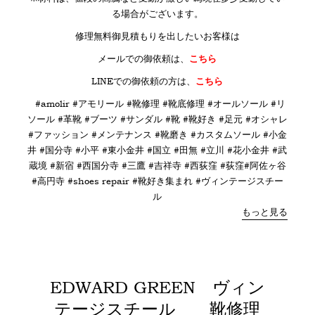
る場合がございます。
修理無料御見積もりを出したいお客様は
メールでの御依頼は、
こちら
LINE
での御依頼の方は、
こちら
#amolir #アモリール #靴修理 #靴底修理 #オールソール #リ
ソール #革靴 #ブーツ #サンダル #靴 #靴好き #足元 #オシャレ
#ファッション #メンテナンス #靴磨き #カスタムソール #小金
井 #国分寺 #小平 #東小金井 #国立 #田無 #立川 #花小金井 #武
蔵境 #新宿 #西国分寺 #三鷹 #吉祥寺 #西荻窪 #荻窪#阿佐ヶ谷
#高円寺 #shoes repair #靴好き集まれ #ヴィンテージスチー
ル
もっと見る
EDWARD GREEN ヴィン
テージスチール 靴修理