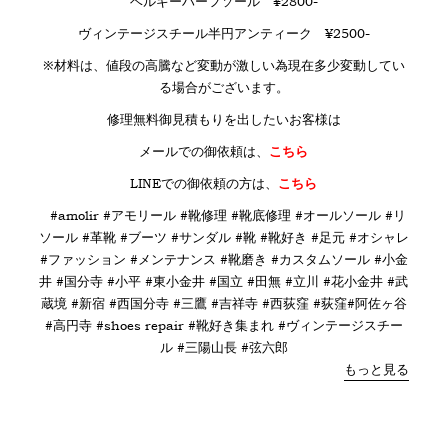
ベルギーハーフソール ¥2800-
ヴィンテージスチール半円アンティーク ¥2500-
※材料は、値段の高騰など変動が激しい為現在多少変動してい
る場合がございます。
修理無料御見積もりを出したいお客様は
メールでの御依頼は、
こちら
LINE
での御依頼の方は、
こちら
#amolir #アモリール #靴修理 #靴底修理 #オールソール #リ
ソール #革靴 #ブーツ #サンダル #靴 #靴好き #足元 #オシャレ
#ファッション #メンテナンス #靴磨き #カスタムソール #小金
井 #国分寺 #小平 #東小金井 #国立 #田無 #立川 #花小金井 #武
蔵境 #新宿 #西国分寺 #三鷹 #吉祥寺 #西荻窪 #荻窪#阿佐ヶ谷
#高円寺 #shoes repair #靴好き集まれ #ヴィンテージスチー
ル #三陽山長 #弦六郎
もっと見る