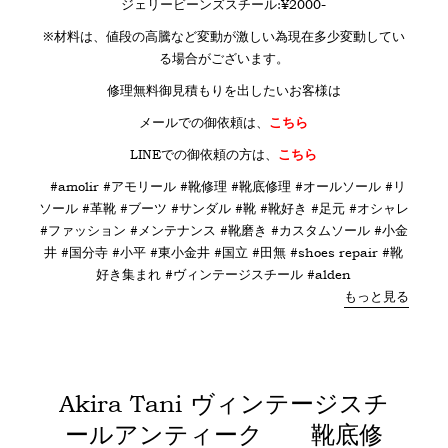
ジェリービーンズスチール:¥2000-
※材料は、値段の高騰など変動が激しい為現在多少変動してい
る場合がございます。
修理無料御見積もりを出したいお客様は
メールでの御依頼は、
こちら
LINE
での御依頼の方は、
こちら
#amolir #アモリール #靴修理 #靴底修理 #オールソール #リ
ソール #革靴 #ブーツ #サンダル #靴 #靴好き #足元 #オシャレ
#ファッション #メンテナンス #靴磨き #カスタムソール #小金
井 #国分寺 #小平 #東小金井 #国立 #田無 #shoes repair #靴
好き集まれ #ヴィンテージスチール #alden
もっと見る
Akira Tani ヴィンテージスチ
ールアンティーク 靴底修