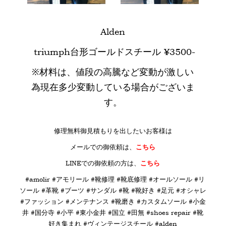
Alden
triumph台形ゴールドスチール ¥3500-
※材料は、値段の高騰など変動が激しい
為現在多少変動している場合がございま
す。
修理無料御見積もりを出したいお客様は
メールでの御依頼は、
こちら
LINE
での御依頼の方は、
こちら
#amolir #アモリール #靴修理 #靴底修理 #オールソール #リ
ソール #革靴 #ブーツ #サンダル #靴 #靴好き #足元 #オシャレ
#ファッション #メンテナンス #靴磨き #カスタムソール #小金
井 #国分寺 #小平 #東小金井 #国立 #田無 #shoes repair #靴
好き集まれ #ヴィンテージスチール #alden