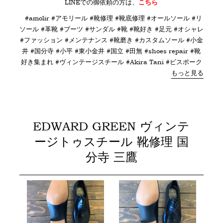
LINE
での御依頼の方は、
こちら
#amolir #アモリール #靴修理 #靴底修理 #オールソール #リ
ソール #革靴 #ブーツ #サンダル #靴 #靴好き #足元 #オシャレ
#ファッション #メンテナンス #靴磨き #カスタムソール #小金
井 #国分寺 #小平 #東小金井 #国立 #田無 #shoes repair #靴
好き集まれ #ヴィンテージスチール #Akira Tani #ビスポーク
もっと見る
EDWARD GREEN ヴィンテ
ージトゥスチール 靴修理 国
分寺 三鷹