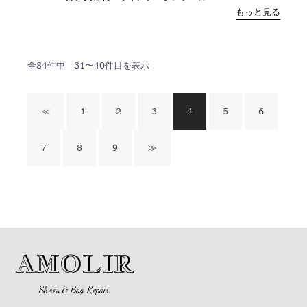
もっと見る
全
84
件中
31〜40
件目を表示
≪
1
2
3
4
5
6
7
8
9
≫
AMOLIR
Shoes & Bag Repair