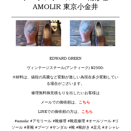
AMOLIR 東京小金井
EDWARD GREEN
ヴィンテージスチール(アンティーク) ¥2500-
※材料は、値段の高騰など変動が激しい為現在多少変動してい
る場合がございます。
修理無料御見積もりを出したいお客様は
メールでの御依頼は、
こちら
LINE
での御依頼の方は、
こちら
#amolir #アモリール #靴修理 #靴底修理 #オールソール #リ
ソール #革靴 #ブーツ #サンダル #靴 #靴好き #足元 #オシャレ