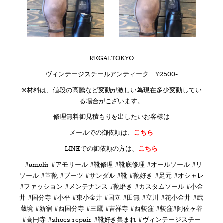
REGALTOKYO
ヴィンテージスチールアンティーク ¥2500-
※材料は、値段の高騰など変動が激しい為現在多少変動してい
る場合がございます。
修理無料御見積もりを出したいお客様は
メールでの御依頼は、
こちら
LINE
での御依頼の方は、
こちら
#amolir #アモリール #靴修理 #靴底修理 #オールソール #リ
ソール #革靴 #ブーツ #サンダル #靴 #靴好き #足元 #オシャレ
#ファッション #メンテナンス #靴磨き #カスタムソール #小金
井 #国分寺 #小平 #東小金井 #国立 #田無 #立川 #花小金井 #武
蔵境 #新宿 #西国分寺 #三鷹 #吉祥寺 #西荻窪 #荻窪#阿佐ヶ谷
#高円寺 #shoes repair #靴好き集まれ #ヴィンテージスチー