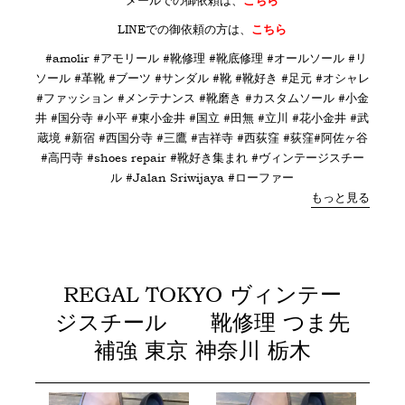
メールでの御依頼は、
こちら
LINE
での御依頼の方は、
こちら
#amolir #アモリール #靴修理 #靴底修理 #オールソール #リ
ソール #革靴 #ブーツ #サンダル #靴 #靴好き #足元 #オシャレ
#ファッション #メンテナンス #靴磨き #カスタムソール #小金
井 #国分寺 #小平 #東小金井 #国立 #田無 #立川 #花小金井 #武
蔵境 #新宿 #西国分寺 #三鷹 #吉祥寺 #西荻窪 #荻窪#阿佐ヶ谷
#高円寺 #shoes repair #靴好き集まれ #ヴィンテージスチー
ル #
Jalan Sriwijaya #ローファー
もっと見る
REGAL TOKYO ヴィンテー
ジスチール 靴修理 つま先
補強 東京 神奈川 栃木