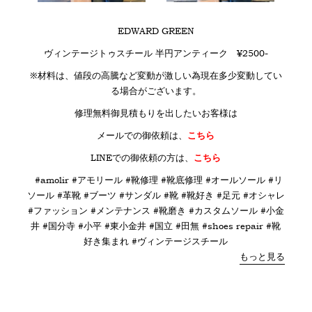
EDWARD GREEN
ヴィンテージトゥスチール 半円アンティーク ¥2500-
※材料は、値段の高騰など変動が激しい為現在多少変動してい
る場合がございます。
修理無料御見積もりを出したいお客様は
メールでの御依頼は、
こちら
LINE
での御依頼の方は、
こちら
#amolir #アモリール #靴修理 #靴底修理 #オールソール #リ
ソール #革靴 #ブーツ #サンダル #靴 #靴好き #足元 #オシャレ
#ファッション #メンテナンス #靴磨き #カスタムソール #小金
井 #国分寺 #小平 #東小金井 #国立 #田無 #shoes repair #靴
好き集まれ #ヴィンテージスチール
もっと見る