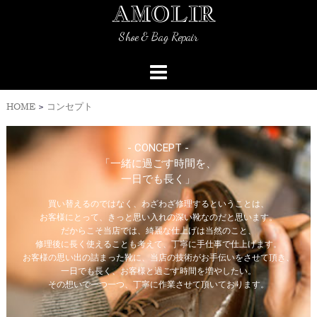
AMOLIR
Skip
to
Shoe & Bag Repair
content
HOME
>
コンセプト
- CONCEPT -
「一緒に過ごす時間を、
一日でも長く」
買い替えるのではなく、わざわざ修理するということは、
お客様にとって、きっと思い入れの深い靴なのだと思います。
だからこそ当店では、綺麗な仕上げは当然のこと、
修理後に長く使えることも考えて、丁寧に手仕事で仕上げます。
お客様の思い出の詰まった靴に、当店の技術がお手伝いをさせて頂き、
一日でも長く、お客様と過ごす時間を増やしたい。
その想いで一つ一つ、丁寧に作業させて頂いております。