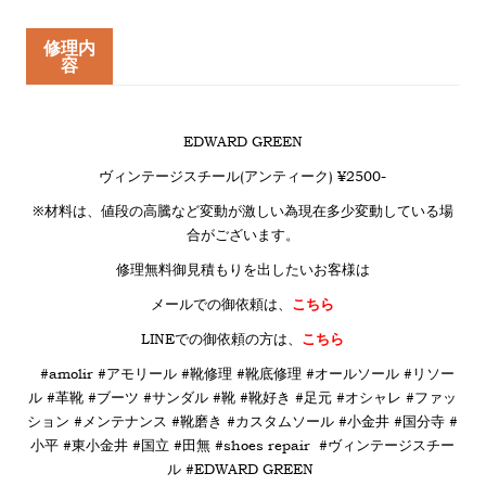
修理内
容
EDWARD GREEN
ヴィンテージスチール(アンティーク) ¥2500-
※材料は、値段の高騰など変動が激しい為現在多少変動している場
合がございます。
修理無料御見積もりを出したいお客様は
メールでの御依頼は、
こちら
LINE
での御依頼の方は、
こちら
#amolir #アモリール #靴修理 #靴底修理 #オールソール #リソー
ル #革靴 #ブーツ #サンダル #靴 #靴好き #足元 #オシャレ #ファッ
ション #メンテナンス #靴磨き #カスタムソール #小金井 #国分寺 #
小平 #東小金井 #国立 #田無 #shoes repair #ヴィンテージスチー
ル #
EDWARD GREEN