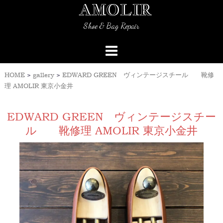
AMOLIR
Skip
to
Shoe & Bag Repair
content
HOME
>
gallery
>
EDWARD GREEN ヴィンテージスチール 靴修
理 AMOLIR 東京小金井
EDWARD GREEN ヴィンテージスチー
ル 靴修理 AMOLIR 東京小金井