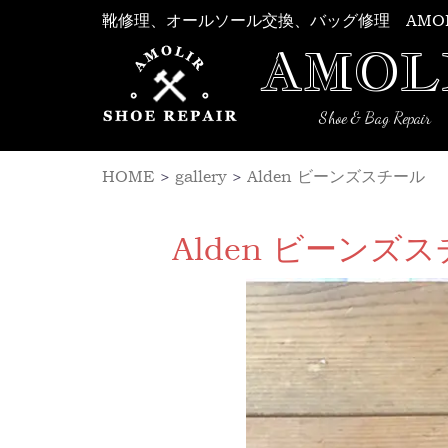
Skip
靴修理、オールソール交換、バッグ修理 AMO
to
AMOL
content
Shoe & Bag Repair
HOME
>
gallery
>
Alden ビーンズスチール
Alden ビーン