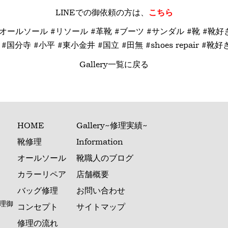
LINE
での御依頼の方は、
こちら
 #オールソール #リソール #革靴 #ブーツ #サンダル #靴 #靴
国分寺 #小平 #東小金井 #国立 #田無 #shoes repair #靴
Gallery一覧に戻る
HOME
Gallery~修理実績~
靴修理
Information
オールソール
靴職人のブログ
カラーリペア
店舗概要
バッグ修理
お問い合わせ
理御
コンセプト
サイトマップ
修理の流れ