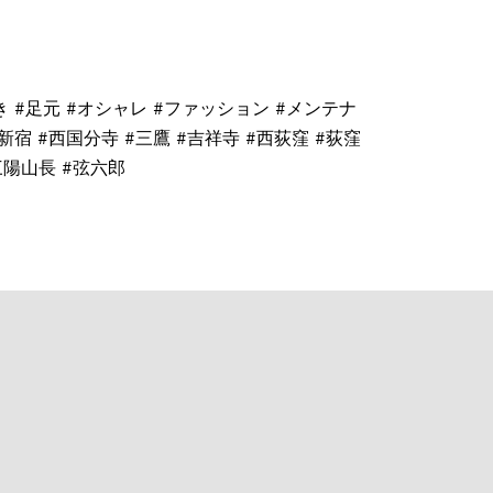
好き #足元 #オシャレ #ファッション #メンテナ
新宿 #西国分寺 #三鷹 #吉祥寺 #西荻窪 #荻窪
#三陽山長 #弦六郎