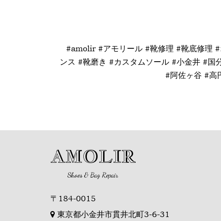
#amolir #アモリール #靴修理 #靴底修理
ンス #靴磨き #カスタムソール #小金井 #国分
#阿佐ヶ谷 #高円
AMOLIR
Shoes & Bag Repair
〒184-0015
東京都小金井市貫井北町3-6-31