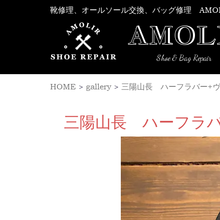
Skip
靴修理、オールソール交換、バッグ修理 AMO
to
AMOL
content
Shoe & Bag Repair
HOME
>
gallery
>
三陽山長 ハーフラバー+ヴ
三陽山長 ハーフラバ