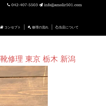
042-407-5503
info@amolir501.com
コンセプト
修理の流れ
当店について
修理 東京 栃木 新潟