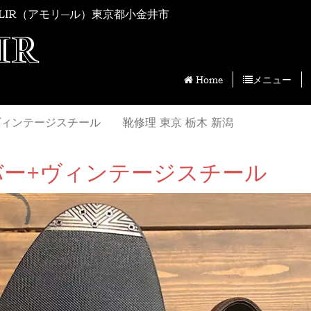
LIR（アモリ―ル）東京都小金井市
IR
Home
メニュー
ィンテージスチール 靴修理 東京 栃木 新潟
ー+ヴィンテージスチール 靴