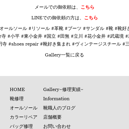
メールでの御依頼は、
こちら
LINE
での御依頼の方は、
こちら
 #オールソール #リソール #革靴 #ブーツ #サンダル #靴 #靴
寺 #小平 #東小金井 #国立 #田無 #立川 #花小金井 #武蔵境 #
寺 #shoes repair #靴好き集まれ #ヴィンテージスチール 
Gallery一覧に戻る
HOME
Gallery~修理実績~
靴修理
Information
オールソール
靴職人のブログ
カラーリペア
店舗概要
バッグ修理
お問い合わせ