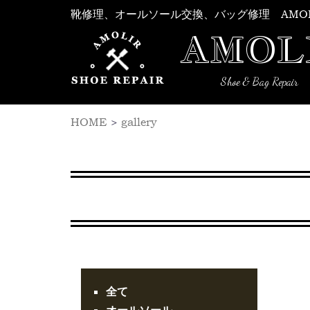
Skip
靴修理、オールソール交換、バッグ修理 AMO
to
AMOL
content
Shoe & Bag Repair
HOME
>
gallery
全て