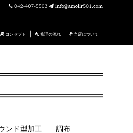
042-407-5503
info@amolir501.com
コンセプト
修理の流れ
当店について
バーラウンド型加工 調布