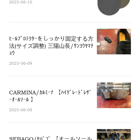
2025-06-10
ﾋｰﾙﾌﾟﾛﾃｸﾀｰをしっかり固定する方
法(サイズ調整) 三陽山長/ｻﾝﾖｳﾔﾏﾁ
ｮｳ
2025-06-09
CARMINA/ｶﾙﾐｰﾅ 【ﾊｲｸﾞﾚｰﾄﾞﾚｻﾞ
ｰｵｰﾙｿｰﾙ 】
2025-06-08
SEBAGO/ｾﾊﾞｺﾞ 【オールソール