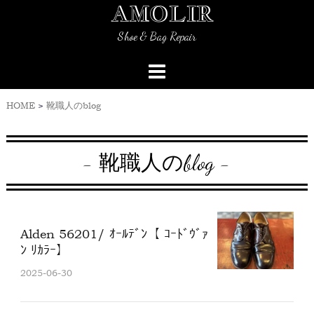
AMOLIR
Skip
to
Shoe & Bag Repair
content
HOME
>
靴職人のblog
- 靴職人のblog -
Alden 56201/ ｵｰﾙﾃﾞﾝ【 ｺｰﾄﾞｳﾞｧ
ﾝ ﾘｶﾗｰ】
2025-06-30