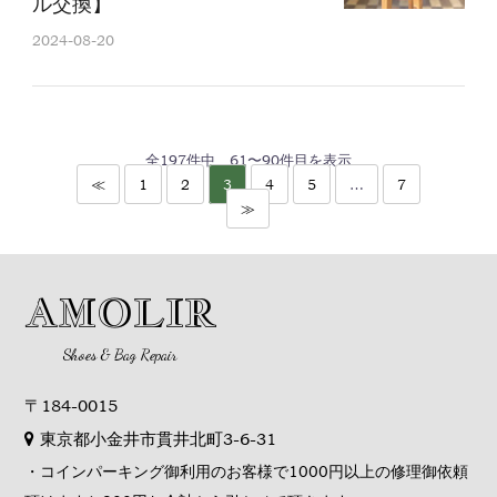
ル交換】
2024-08-20
全
197
件中
61〜90
件目を表示
≪
1
2
3
4
5
…
7
≫
AMOLIR
Shoes & Bag Repair
〒184-0015
東京都小金井市貫井北町3-6-31
・コインパーキング御利用のお客様で1000円以上の修理御依頼