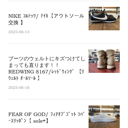
NIKE ｺﾙﾃｯﾂ/ ﾅｲｷ【アウトソール
交換 】
2025-06-14
ブーツのウェルトにキズつけてし
まっても直ります！！
REDWING 8167/ﾚｯﾄﾞｳｨﾝｸﾞ 【ﾘ
ｳｪﾙﾄ ｵｰﾙｿｰﾙ 】
2025-06-16
FEAR OF GOD/ ﾌｨｱｵﾌﾞｺﾞｯﾄ ﾗﾊﾞ
ｰｽﾘｯﾎﾟﾝ【 sole+】