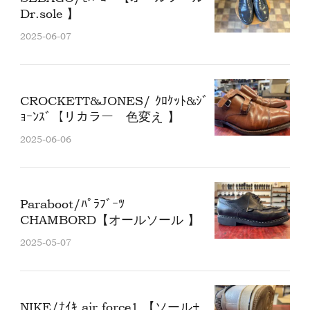
Dr.sole 】
2025-06-07
CROCKETT&JONES/ ｸﾛｹｯﾄ&ｼﾞ
ｮｰﾝｽﾞ【リカラー 色変え 】
2025-06-06
Paraboot/ﾊﾟﾗﾌﾞｰﾂ
CHAMBORD【オールソール 】
2025-05-07
NIKE/ﾅｲｷ air force1 【ソール+