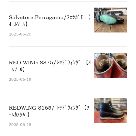
Salvatore Ferragamo/ﾌｪﾗｶﾞﾓ 【
ｵｰﾙｿｰﾙ】
2025-06-20
RED WING 8875/ﾚｯﾄﾞｳｨﾝｸﾞ 【ｵ
ｰﾙｿｰﾙ】
2025-06-19
REDWING 8165/ ﾚｯﾄﾞｳｨﾝｸﾞ【ｿ
ｰﾙｶｽﾀﾑ 】
2025-06-18