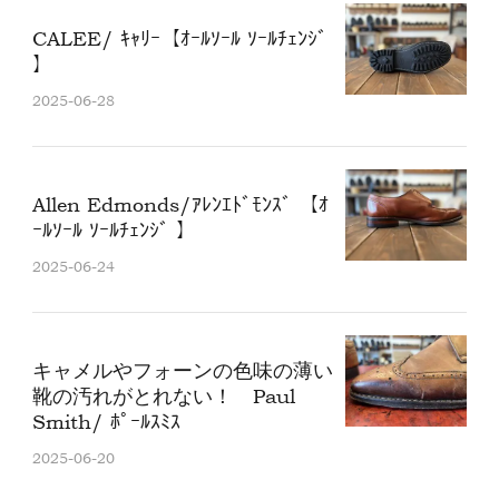
CALEE/ ｷｬﾘｰ【ｵｰﾙｿｰﾙ ｿｰﾙﾁｪﾝｼﾞ
】
2025-06-28
Allen Edmonds/ｱﾚﾝｴﾄﾞﾓﾝｽﾞ 【ｵ
ｰﾙｿｰﾙ ｿｰﾙﾁｪﾝｼﾞ 】
2025-06-24
キャメルやフォーンの色味の薄い
靴の汚れがとれない！ Paul
Smith/ ﾎﾟｰﾙｽﾐｽ
2025-06-20