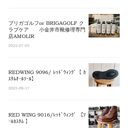
ブリガゴルフor BRIGAGOLF ク
ラブケア 小金井市靴修理専門
店AMOLIR
2025-07-05
REDWING 9096/ ﾚｯﾄﾞｳｨﾝｸﾞ【 ｶ
ｽﾀﾑｵｰﾙｿｰﾙ】
2025-09-17
RED WING 9016/ﾚｯﾄﾞｳｨﾝｸﾞ 【ｿ
ｰﾙｶｽﾀﾑ 】