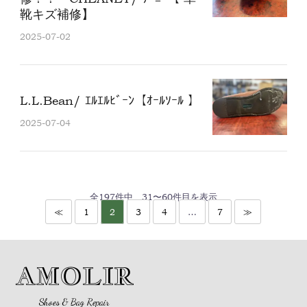
靴キズ補修】
2025-07-02
L.L.Bean/ ｴﾙｴﾙﾋﾞｰﾝ【ｵｰﾙｿｰﾙ 】
2025-07-04
全
197
件中
31〜60
件目を表示
≪
1
2
3
4
…
7
≫
AMOLIR
Shoes & Bag Repair