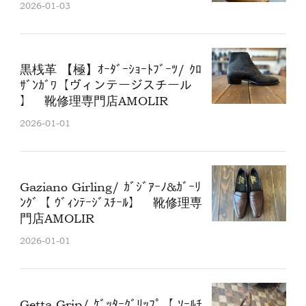
2026-01-03
黒桟革 【極】ｵｰﾀﾞｰｼｮｰﾄﾌﾞｰﾂ/ ｸﾛ
ｻﾞﾝｶﾞﾜ【ヴィンテージスチール
】 靴修理専門店AMOLIR
2026-01-01
Gaziano Girling/ ｶﾞｼﾞｱｰﾉ&ｶﾞｰﾘ
ﾝｸﾞ【 ｳﾞｨﾝﾃｰｼﾞｽﾁｰﾙ】 靴修理専
門店AMOLIR
2026-01-01
Getta Grip/ ｹﾞｯﾀｰｸﾞﾘｯﾌﾟ【 ｿｰﾙﾁ