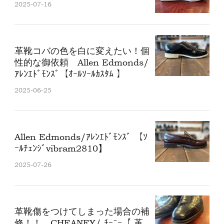
2025-07-16
革靴コバの色を白に変えたい！個
性的な御依頼 Allen Edmonds/
ｱﾚﾝｴﾄﾞﾓﾝｽﾞ【ｵｰﾙｿｰﾙｶｽﾀﾑ 】
2025-06-25
Allen Edmonds/ｱﾚﾝｴﾄﾞﾓﾝｽﾞ 【ｿ
ｰﾙﾁｪﾝｼﾞvibram2810】
2025-07-26
革靴傷をつけてしまった場合の補
修！！ CHEANEY/ ﾁｰﾆｰ【 革