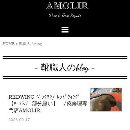
AMOLIR
Skip
to
Shoe & Bag Repair
content
HOME
>
靴職人のblog
- 靴職人のblog -
REDWING ﾍﾞｯｸﾏﾝ/ ﾚｯﾄﾞｳｨﾝｸﾞ
【ﾊｰﾌﾗﾊﾞｰ部分縫い】 /靴修理専
門店AMOLIR
2026-02-17