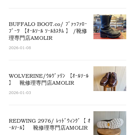
BUFFALO BOOT.co/ ﾌﾞｧｯﾌｧﾛｰ
ﾌﾞｰﾂ 【ｵｰﾙｿｰﾙ ｿｰﾙｶｽﾀﾑ 】 /靴修
理専門店AMOLIR
2026-01-08
WOLVERINE/ｳﾙｳﾞｧﾘﾝ 【ｵｰﾙｿｰﾙ
】 靴修理専門店AMOLIR
2026-01-03
REDWING 2976/ ﾚｯﾄﾞｳｨﾝｸﾞ【 ｵ
ｰﾙｿｰﾙ】 靴修理専門店AMOLIR