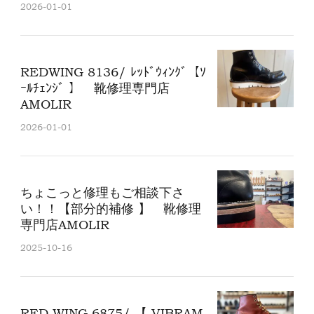
2026-01-01
REDWING 8136/ ﾚｯﾄﾞｳｨﾝｸﾞ【ｿ
ｰﾙﾁｪﾝｼﾞ 】 靴修理専門店
AMOLIR
2026-01-01
ちょこっと修理もご相談下さ
い！！【部分的補修 】 靴修理
専門店AMOLIR
2025-10-16
RED WING 6875/ 【 VIBRAM