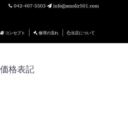
042-407-5503
info@amolir501.com
コンセプト
修理の流れ
当店について
税抜価格表記