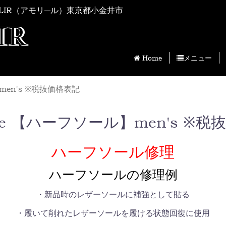
LIR（アモリ―ル）東京都小金井市
IR
Home
メニュー
】men's ※税抜価格表記
Sole 【ハーフソール】men's ※
ハーフソール修理
ハーフソールの修理例
・新品時のレザーソールに補強として貼る
・履いて削れたレザーソールを履ける状態回復に使用