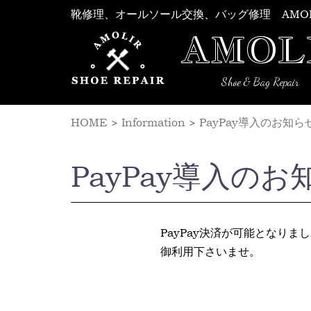
Skip
靴修理、オールソール交換、バッグ修理 AMO
to
AMOL
content
Shoe & Bag Repair
HOME
>
Information
>
PayPay導入のお知ら
PayPay導入のお
PayPay決済が可能となりま
御利用下さいませ。