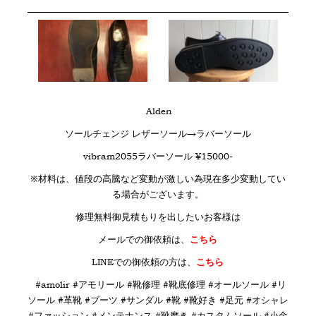
Alden
ソールチェンジ レザーソール→ラバーソール
vibram2055ラバーソール ¥15000-
※材料は、値段の高騰など変動が激しい為現在多少変動してい
る場合がございます。
修理無料御見積もりを出したいお客様は
メールでの御依頼は、
こちら
LINE
での御依頼の方は、
こちら
#amolir #アモリール #靴修理 #靴底修理 #オールソール #リ
ソール #革靴 #ブーツ #サンダル #靴 #靴好き #足元 #オシャレ
#ファッション #メンテナンス #靴磨き #カスタムソール #小金