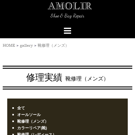
AMOLIR
Skip
to
Shoe & Bag Repair
content
HOME
>
gallery
>
靴修理（メンズ）
修理実績
靴修理（メンズ）
全て
オールソール
靴修理（メンズ）
カラーリペア(靴)
靴修理（レディース）