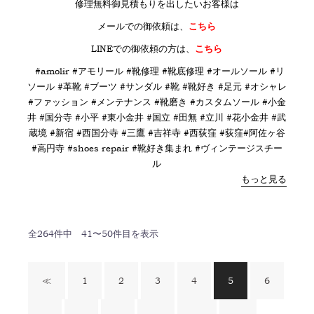
修理無料御見積もりを出したいお客様は
メールでの御依頼は、
こちら
LINE
での御依頼の方は、
こちら
#amolir #アモリール #靴修理 #靴底修理 #オールソール #リ
ソール #革靴 #ブーツ #サンダル #靴 #靴好き #足元 #オシャレ
#ファッション #メンテナンス #靴磨き #カスタムソール #小金
井 #国分寺 #小平 #東小金井 #国立 #田無 #立川 #花小金井 #武
蔵境 #新宿 #西国分寺 #三鷹 #吉祥寺 #西荻窪 #荻窪#阿佐ヶ谷
#高円寺 #shoes repair #靴好き集まれ #ヴィンテージスチー
ル
もっと見る
全
264
件中
41〜50
件目を表示
≪
1
2
3
4
5
6