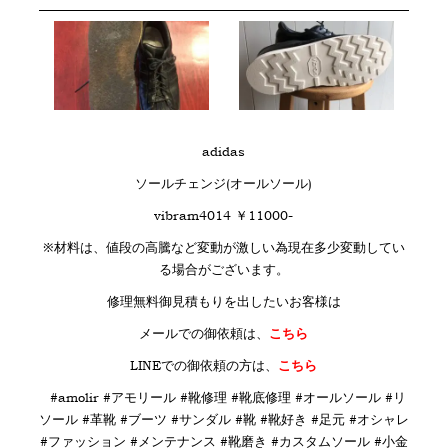
adidas
ソールチェンジ(オールソール)
vibram4014 ￥11000-
※材料は、値段の高騰など変動が激しい為現在多少変動してい
る場合がございます。
修理無料御見積もりを出したいお客様は
メールでの御依頼は、
こちら
LINE
での御依頼の方は、
こちら
#amolir #アモリール #靴修理 #靴底修理 #オールソール #リ
ソール #革靴 #ブーツ #サンダル #靴 #靴好き #足元 #オシャレ
#ファッション #メンテナンス #靴磨き #カスタムソール #小金