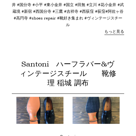
井 #国分寺 #小平 #東小金井 #国立 #田無 #立川 #花小金井 #武
蔵境 #新宿 #西国分寺 #三鷹 #吉祥寺 #西荻窪 #荻窪#阿佐ヶ谷
#高円寺 #shoes repair #靴好き集まれ #ヴィンテージスチー
ル
もっと見る
Santoni ハーフラバー&ヴ
ィンテージスチール 靴修
理 稲城 調布