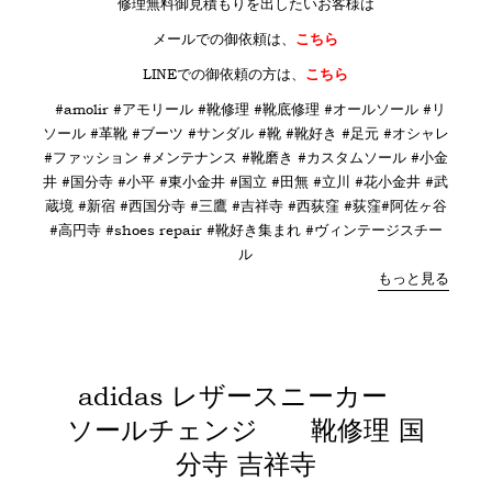
修理無料御見積もりを出したいお客様は
メールでの御依頼は、
こちら
LINE
での御依頼の方は、
こちら
#amolir #アモリール #靴修理 #靴底修理 #オールソール #リ
ソール #革靴 #ブーツ #サンダル #靴 #靴好き #足元 #オシャレ
#ファッション #メンテナンス #靴磨き #カスタムソール #小金
井 #国分寺 #小平 #東小金井 #国立 #田無 #立川 #花小金井 #武
蔵境 #新宿 #西国分寺 #三鷹 #吉祥寺 #西荻窪 #荻窪#阿佐ヶ谷
#高円寺 #shoes repair #靴好き集まれ #ヴィンテージスチー
ル
もっと見る
adidas レザースニーカー
ソールチェンジ 靴修理 国
分寺 吉祥寺