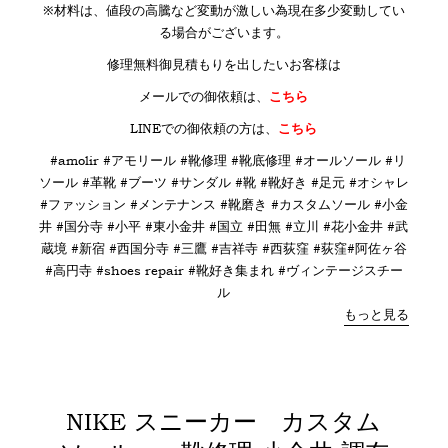
※材料は、値段の高騰など変動が激しい為現在多少変動してい
る場合がございます。
修理無料御見積もりを出したいお客様は
メールでの御依頼は、
こちら
LINE
での御依頼の方は、
こちら
#amolir #アモリール #靴修理 #靴底修理 #オールソール #リ
ソール #革靴 #ブーツ #サンダル #靴 #靴好き #足元 #オシャレ
#ファッション #メンテナンス #靴磨き #カスタムソール #小金
井 #国分寺 #小平 #東小金井 #国立 #田無 #立川 #花小金井 #武
蔵境 #新宿 #西国分寺 #三鷹 #吉祥寺 #西荻窪 #荻窪#阿佐ヶ谷
#高円寺 #shoes repair #靴好き集まれ #ヴィンテージスチー
ル
もっと見る
NIKE スニーカー カスタム