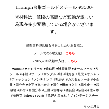
triumph台形ゴールドスチール ¥3500-
※材料は、値段の高騰など変動が激しい
為現在多少変動している場合がございま
す。
修理無料御見積もりを出したいお客様は
メールでの御依頼は、
こちら
LINE
での御依頼の方は、
こちら
#amolir #アモリール #靴修理 #靴底修理 #オールソール #リ
ソール #革靴 #ブーツ #サンダル #靴 #靴好き #足元 #オシャレ
#ファッション #メンテナンス #靴磨き #カスタムソール #小金
井 #国分寺 #小平 #東小金井 #国立 #田無 #立川 #花小金井 #武
蔵境 #新宿 #西国分寺 #三鷹 #吉祥寺 #西荻窪 #荻窪#阿佐ヶ谷
#高円寺 #shoes repair #靴好き集まれ #ヴィンテージスチー
ル
もっと見る