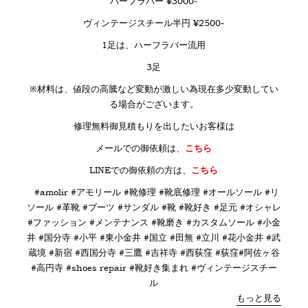
ハーフラバー ¥3000-
ヴィンテージスチール半円 ¥2500-
1足は、ハーフラバー流用
3足
※材料は、値段の高騰など変動が激しい為現在多少変動してい
る場合がございます。
修理無料御見積もりを出したいお客様は
メールでの御依頼は、
こちら
LINE
での御依頼の方は、
こちら
#amolir #アモリール #靴修理 #靴底修理 #オールソール #リ
ソール #革靴 #ブーツ #サンダル #靴 #靴好き #足元 #オシャレ
#ファッション #メンテナンス #靴磨き #カスタムソール #小金
井 #国分寺 #小平 #東小金井 #国立 #田無 #立川 #花小金井 #武
蔵境 #新宿 #西国分寺 #三鷹 #吉祥寺 #西荻窪 #荻窪#阿佐ヶ谷
#高円寺 #shoes repair #靴好き集まれ #ヴィンテージスチー
ル
もっと見る