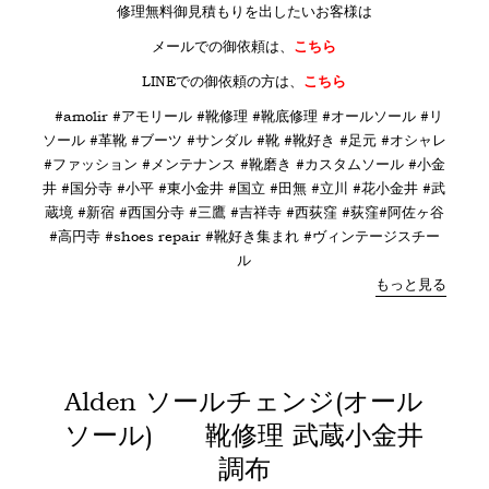
修理無料御見積もりを出したいお客様は
メールでの御依頼は、
こちら
LINE
での御依頼の方は、
こちら
#amolir #アモリール #靴修理 #靴底修理 #オールソール #リ
ソール #革靴 #ブーツ #サンダル #靴 #靴好き #足元 #オシャレ
#ファッション #メンテナンス #靴磨き #カスタムソール #小金
井 #国分寺 #小平 #東小金井 #国立 #田無 #立川 #花小金井 #武
蔵境 #新宿 #西国分寺 #三鷹 #吉祥寺 #西荻窪 #荻窪#阿佐ヶ谷
#高円寺 #shoes repair #靴好き集まれ #ヴィンテージスチー
ル
もっと見る
Alden ソールチェンジ(オール
ソール) 靴修理 武蔵小金井
調布