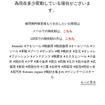
為現在多少変動している場合がございま
す。
修理無料御見積もりを出したいお客様は
メールでの御依頼は、
こちら
LINE
での御依頼の方は、
こちら
#amolir #アモリール #靴修理 #靴底修理 #オールソール #リ
ソール #革靴 #ブーツ #サンダル #靴 #靴好き #足元 #オシャレ
#ファッション #メンテナンス #靴磨き #カスタムソール #小金
井 #国分寺 #小平 #東小金井 #国立 #田無 #立川 #花小金井 #武
蔵境 #新宿 #西国分寺 #三鷹 #吉祥寺 #西荻窪 #荻窪#阿佐ヶ谷
#高円寺 #shoes repair #靴好き集まれ #ヴィンテージスチー
ル
もっと見る