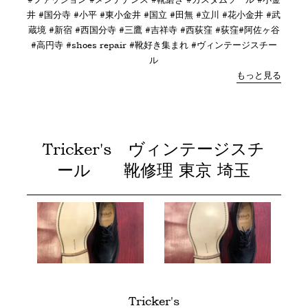
井 #国分寺 #小平 #東小金井 #国立 #田無 #立川 #花小金井 #武
蔵境 #新宿 #西国分寺 #三鷹 #吉祥寺 #西荻窪 #荻窪#阿佐ヶ谷
#高円寺 #shoes repair #靴好き集まれ #ヴィンテージスチー
ル
もっと見る
Tricker's ヴィンテージスチ
ール 靴修理 東京 埼玉
Tricker's