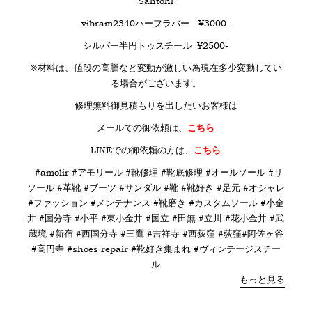
Santoni
vibram2340ハーフラバー ¥3000-
シルバー半円トゥスチール ¥2500-
※材料は、値段の高騰など変動が激しい為現在多少変動してい
る場合がございます。
修理無料御見積もりを出したいお客様は
メールでの御依頼は、
こちら
LINE
での御依頼の方は、
こちら
#amolir #アモリール #靴修理 #靴底修理 #オールソール #リ
ソール #革靴 #ブーツ #サンダル #靴 #靴好き #足元 #オシャレ
#ファッション #メンテナンス #靴磨き #カスタムソール #小金
井 #国分寺 #小平 #東小金井 #国立 #田無 #立川 #花小金井 #武
蔵境 #新宿 #西国分寺 #三鷹 #吉祥寺 #西荻窪 #荻窪#阿佐ヶ谷
#高円寺 #shoes repair #靴好き集まれ #ヴィンテージスチー
ル
もっと見る