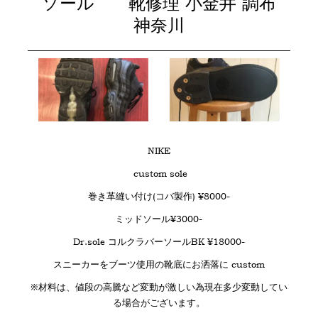
ソール 靴修理 小金井 調布
神奈川
NIKE
custom sole
巻き革縫い付け(コバ製作) ¥8000-
ミッドソール¥3000-
Dr.sole コルクラバーソールBK ¥18000-
スニーカーをブーツ使用の靴底にお洒落に custom
※材料は、値段の高騰など変動が激しい為現在多少変動してい
る場合がございます。