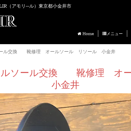
LIR（アモリ―ル）東京都小金井市
IR
Home
メニュー
ールソール交換 靴修理 オールソール リソール 小金井
ールオールソール交換 靴修理 
小金井