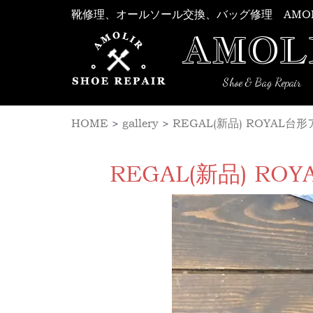
Skip
靴修理、オールソール交換、バッグ修理 AMO
to
AMOL
content
Shoe & Bag Repair
HOME
>
gallery
>
REGAL(新品) ROYA
REGAL(新品) 