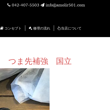
042-407-5503
info@amolir501.com
コンセプト
修理の流れ
当店について
ール つま先補強 国立