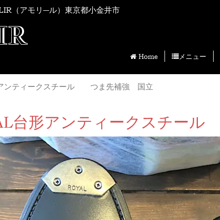
LIR（アモリ―ル）東京都小金井市
IR
Home
メニュー
L台形アンティークスチール つま先補強 国立
ROYAL台形アンティークスチ