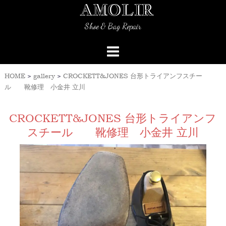
AMOLIR
Skip
to
Shoe & Bag Repair
content
HOME
>
gallery
>
CROCKETT&JONES 台形トライアンフスチー
ル 靴修理 小金井 立川
CROCKETT&JONES 台形トライアンフ
スチール 靴修理 小金井 立川