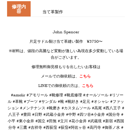
修理内
容
当て革製作
John Spencer
片足サドル裂け当て革縫い製作 ¥3750〜
※材料は、値段の高騰など変動が激しい為現在多少変動している場
合がございます。
修理無料御見積もりを出したいお客様は
メールでの御依頼は、
こちら
LINE
での御依頼の方は、
こちら
#amolir #アモリール #靴修理 #靴底修理 #オールソール #リソー
ル #革靴 #ブーツ #サンダル #靴 #靴好き #足元 #オシャレ #ファッ
ション #メンテナンス #靴磨き #カスタムソール #高尾 #西八王子 #
八王子 #豊田 #日野 #武蔵小金井 #中野 #四ツ谷#小金井 #国分寺 #
小平 #東小金井 #国立 #田無 #立川 #花小金井 #武蔵境 #新宿 #西国
分寺 #三鷹 #吉祥寺 #西荻窪 #荻窪#阿佐ヶ谷 #高円寺 #御茶ノ水 #