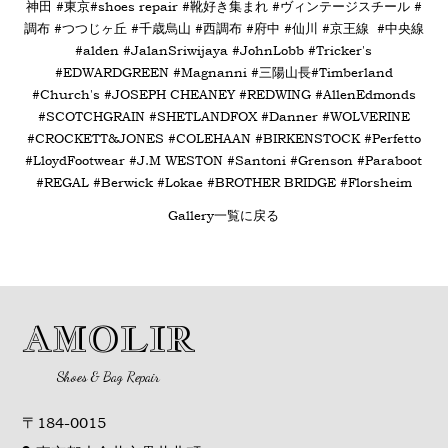
神田 #東京#shoes repair #靴好き集まれ #ヴィンテージスチール #
調布 #つつじヶ丘 #千歳烏山 #西調布 #府中 #仙川 #京王線 #中央線
#alden #
JalanSriwijaya #
JohnLobb #
Tricker's
#
EDWARDGREEN #
Magnanni
#
三陽山長
#
Timberland
#
Church's #
JOSEPH CHEANEY #
REDWING #
AllenEdmonds
#
SCOTCHGRAIN #
SHETLANDFOX #
Danner #
WOLVERINE
#
CROCKETT&JONES #
COLEHAAN #
BIRKENSTOCK #
Perfetto
#
LloydFootwear #
J.M WESTON #
Santoni #
Grenson #
Paraboot
#REGAL #
Berwick #
Lokae #
BROTHER BRIDGE #
Florsheim
Gallery一覧に戻る
AMOLIR
Shoes & Bag Repair
〒184-0015