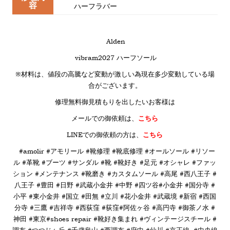
容
ハーフラバー
Alden
vibram2027 ハーフソール
※材料は、値段の高騰など変動が激しい為現在多少変動している場
合がございます。
修理無料御見積もりを出したいお客様は
メールでの御依頼は、
こちら
LINE
での御依頼の方は、
こちら
#amolir #アモリール #靴修理 #靴底修理 #オールソール #リソー
ル #革靴 #ブーツ #サンダル #靴 #靴好き #足元 #オシャレ #ファッ
ション #メンテナンス #靴磨き #カスタムソール #高尾 #西八王子 #
八王子 #豊田 #日野 #武蔵小金井 #中野 #四ツ谷#小金井 #国分寺 #
小平 #東小金井 #国立 #田無 #立川 #花小金井 #武蔵境 #新宿 #西国
分寺 #三鷹 #吉祥寺 #西荻窪 #荻窪#阿佐ヶ谷 #高円寺 #御茶ノ水 #
神田 #東京#shoes repair #靴好き集まれ #ヴィンテージスチール #