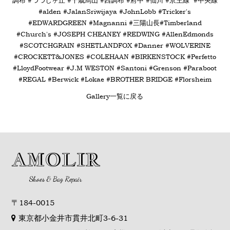
調布 #つつじヶ丘 #千歳烏山 #西調布 #府中 #仙川 #京王線 #中央線
#alden #
JalanSriwijaya #
JohnLobb #
Tricker's
#
EDWARDGREEN #
Magnanni
#
三陽山長
#
Timberland
#
Church's #
JOSEPH CHEANEY #
REDWING #
AllenEdmonds
#
SCOTCHGRAIN #
SHETLANDFOX #
Danner #
WOLVERINE
#
CROCKETT&JONES #
COLEHAAN #
BIRKENSTOCK #
Perfetto
#
LloydFootwear #
J.M WESTON #
Santoni #
Grenson #
Paraboot
#REGAL #
Berwick #
Lokae #
BROTHER BRIDGE #
Florsheim
Gallery一覧に戻る
AMOLIR
Shoes & Bag Repair
〒184-0015
東京都小金井市貫井北町3-6-31