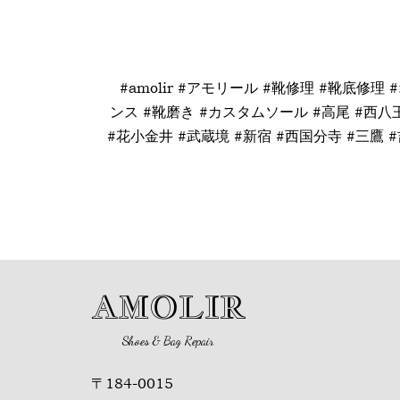
#amolir #アモリール #靴修理 #靴底修理
ンス #靴磨き #カスタムソール #高尾 #西八王
#花小金井 #武蔵境 #新宿 #西国分寺 #三鷹 #
AMOLIR
Shoes & Bag Repair
〒184-0015