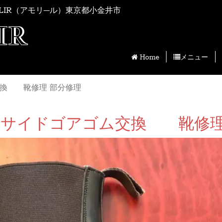
LIR（アモリ―ル）東京都小金井市
IR
Home
メニュー
ゴム交換 靴修理 部分修理
er's サイドゴアゴム交換 靴修