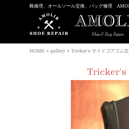
Skip
靴修理、オールソール交換、バッグ修理 AMO
to
AMOL
content
Shoe & Bag Repair
HOME
>
gallery
>
Tricker's サイドゴア
Trick