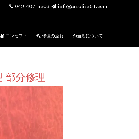
042-407-5503
info@amolir501.com
コンセプト
修理の流れ
当店について
理 部分修理