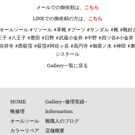
メールでの御依頼は、
こちら
LINE
での御依頼の方は、
こちら
 #オールソール #リソール #革靴 #ブーツ #サンダル #靴 #靴
子 #八王子 #豊田 #日野 #武蔵小金井 #中野 #四ツ谷#小金井 
吉祥寺 #西荻窪 #荻窪#阿佐ヶ谷 #高円寺 #御茶ノ水 #神田 #東京#
ジスチール
Gallery一覧に戻る
HOME
Gallery~修理実績~
靴修理
Information
オールソール
靴職人のブログ
カラーリペア
店舗概要