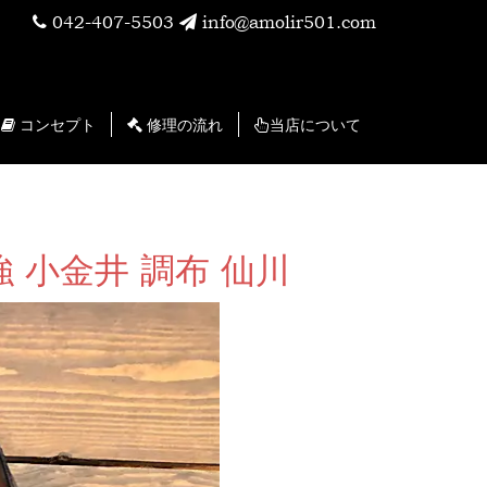
042-407-5503
info@amolir501.com
コンセプト
修理の流れ
当店について
 小金井 調布 仙川