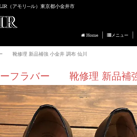
LIR（アモリ―ル）東京都小金井市
IR
Home
メニュー
ラバー 靴修理 新品補強 小金井 調布 仙川
ルクハーフラバー 靴修理 新品補強