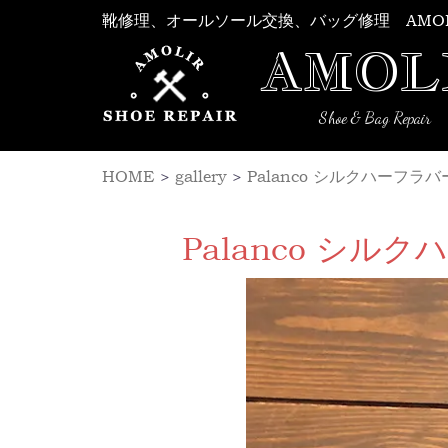
Skip
靴修理、オールソール交換、バッグ修理 AMO
to
AMOL
content
Shoe & Bag Repair
HOME
>
gallery
>
Palanco シルクハーフ
Palanco シ