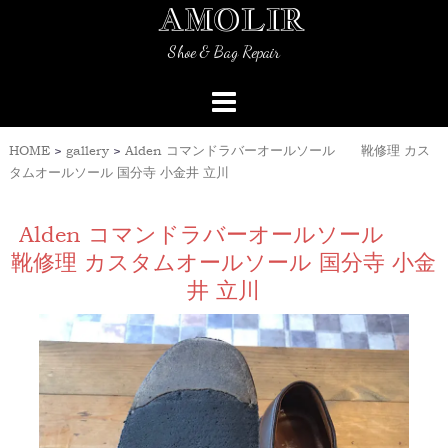
AMOLIR
Skip
to
Shoe & Bag Repair
content
HOME
>
gallery
>
Alden コマンドラバーオールソール 靴修理 カス
タムオールソール 国分寺 小金井 立川
Alden コマンドラバーオールソール
靴修理 カスタムオールソール 国分寺 小金
井 立川