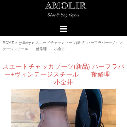
AMOLIR
Skip
to
Shoe & Bag Repair
content
HOME
>
gallery
>
スエードチャッカブーツ(新品) ハーフラバー+ヴィン
テージスチール 靴修理 小金井
スエードチャッカブーツ(新品) ハーフラバ
ー+ヴィンテージスチール 靴修理
小金井