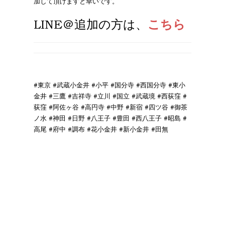
加して頂けますと幸いです。
LINE＠追加
の方は、
こちら
#東京 #武蔵小金井 #小平 #国分寺 #西国分寺 #東小
金井 #三鷹 #吉祥寺 #立川 #国立 #武蔵境 #西荻窪 #
荻窪 #阿佐ヶ谷 #高円寺 #中野 #新宿 #四ツ谷 #御茶
ノ水 #神田 #日野 #八王子 #豊田 #西八王子 #昭島 #
高尾 #府中 #調布 #花小金井 #新小金井 #田無