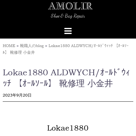
AMOLIR
Skip
to
Shoe & Bag Repair
content
HOME
>
靴職人のblog
>
Lokae1880 ALDWYCH/ｵｰﾙﾄﾞｳｨｯﾁ 【ｵｰﾙｿｰ
ﾙ】 靴修理 小金井
Lokae1880 ALDWYCH/ｵｰﾙﾄﾞｳｨ
ｯﾁ 【ｵｰﾙｿｰﾙ】 靴修理 小金井
2023年9月20日
Lokae1880