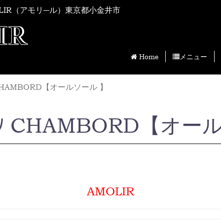
LIR（アモリ―ル）東京都小金井市
IR
Home
メニュー
ｰﾂ CHAMBORD【オールソール 】
ﾗﾌﾞｰﾂ CHAMBORD【オ
AMOLIR