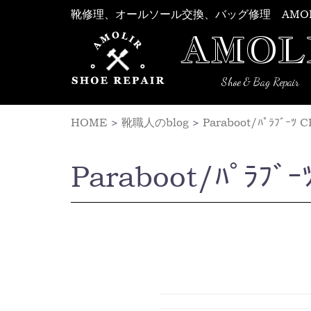
Skip
靴修理、オールソール交換、バッグ修理 AMO
to
AMOL
content
Shoe & Bag Repair
HOME
>
靴職人のblog
>
Paraboot/ﾊﾟﾗﾌﾞ
Paraboot/ﾊﾟ