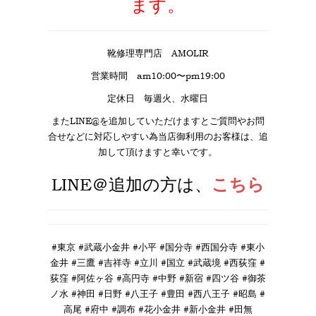
ます。
靴修理専門店 AMOLIR
営業時間 am10:00〜pm19:00
定休日 毎週火、水曜日
またLINE@を追加していただけますとご質問やお問
合せなどに対応しやすい為当店御利用のお客様は、追
加して頂けますと幸いです。
LINE＠追加
の方は、
こちら
#東京 #武蔵小金井 #小平 #国分寺 #西国分寺 #東小
金井 #三鷹 #吉祥寺 #立川 #国立 #武蔵境 #西荻窪 #
荻窪 #阿佐ヶ谷 #高円寺 #中野 #新宿 #四ツ谷 #御茶
ノ水 #神田 #日野 #八王子 #豊田 #西八王子 #昭島 #
高尾 #府中 #調布 #花小金井 #新小金井 #田無