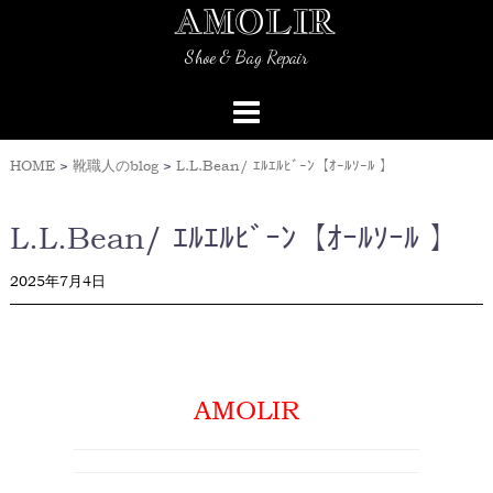
AMOLIR
Skip
to
Shoe & Bag Repair
content
HOME
>
靴職人のblog
>
L.L.Bean/ ｴﾙｴﾙﾋﾞｰﾝ【ｵｰﾙｿｰﾙ 】
L.L.Bean/ ｴﾙｴﾙﾋﾞｰﾝ【ｵｰﾙｿｰﾙ 】
2025年7月4日
AMOLIR