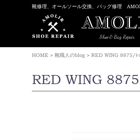
Skip
靴修理、オールソール交換、バッグ修理 AMO
to
AMOL
content
Shoe & Bag Repair
HOME
>
靴職人のblog
>
RED WING 8875/ﾚｯ
RED WING 8875/