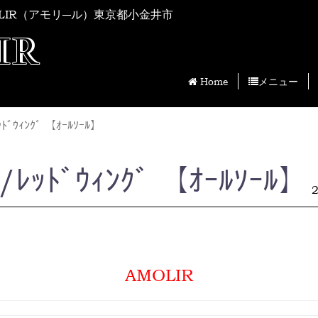
LIR（アモリ―ル）東京都小金井市
IR
Home
メニュー
ﾄﾞｳｨﾝｸﾞ 【ｵｰﾙｿｰﾙ】
ﾚｯﾄﾞｳｨﾝｸﾞ 【ｵｰﾙｿｰﾙ】
AMOLIR