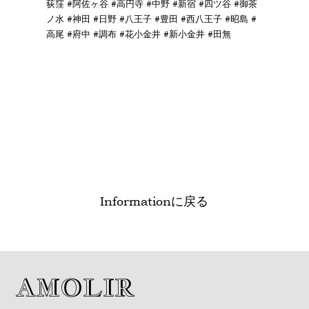
荻窪 #阿佐ヶ谷 #高円寺 #中野 #新宿 #四ツ谷 #御茶
ノ水 #神田 #日野 #八王子 #豊田 #西八王子 #昭島 #
高尾 #府中 #調布 #花小金井 #新小金井 #田無
Informationに戻る
AMOLIR