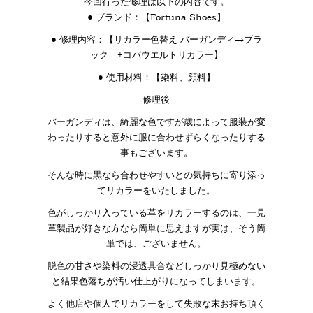
今回行った修理は以下の内容です。
● ブランド：【Fortuna Shoes】
● 修理内容：【リカラー色替え バーガンディ→ブラ
ック +コバウエルトリカラー】
● 使用材料：【染料、顔料】
修理後
バーガンディは、綺麗な色ですが歳によって服装が変
わったりすると意外に服に合わせずらくなったりする
事もございます。
そんな時に黒なら合わせやすいとの気持ちに寄り添っ
てリカラーをいたしました。
色がしっかり入っている革をリカラーするのは、一見
革製品が好きな方なら簡単に思えますが実は、そう簡
単では、ございません。
脱色の甘さや染料の浸透具合などしっかり見極めない
と結果色落ちが汚い仕上がりになってしまいます。
よく他店や個人でリカラーをして失敗な末お持ち頂く