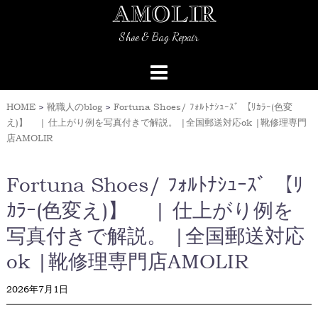
AMOLIR
Skip
to
Shoe & Bag Repair
content
HOME
>
靴職人のblog
>
Fortuna Shoes/ ﾌｫﾙﾄﾅｼｭｰｽﾞ 【ﾘｶﾗｰ(色変
え)】 | 仕上がり例を写真付きで解説。 |全国郵送対応ok |靴修理専門
店AMOLIR
Fortuna Shoes/ ﾌｫﾙﾄﾅｼｭｰｽﾞ 【ﾘ
ｶﾗｰ(色変え)】 | 仕上がり例を
写真付きで解説。 |全国郵送対応
ok |靴修理専門店AMOLIR
2026年7月1日