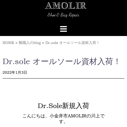
AMOLIR
Skip
to
Shoe & Bag Repair
content
HOME
>
靴職人のblog
>
Dr.sole オールソール資材入荷！
Dr.sole オールソール資材入荷！
2022年1月3日
Dr.Sole新規入荷
こんにちは、小金井市AMOLIRの川上で
す。