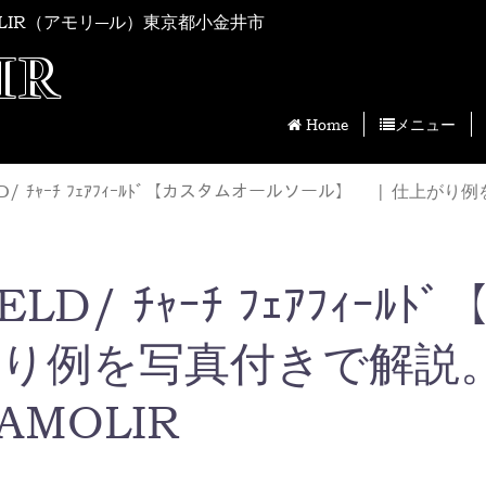
LIR（アモリ―ル）東京都小金井市
IR
Home
メニュー
RFIELD/ ﾁｬｰﾁ ﾌｪｱﾌｨｰﾙﾄﾞ【カスタムオールソール】 | 仕
FIELD/ ﾁｬｰﾁ ﾌｪｱﾌｨ
がり例を写真付きで解説。
AMOLIR