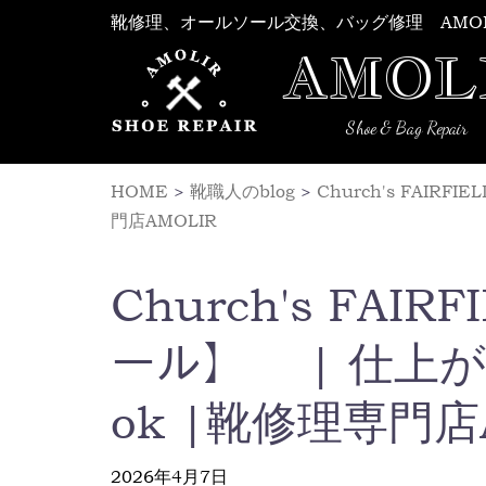
Skip
靴修理、オールソール交換、バッグ修理 AMO
to
AMOL
content
Shoe & Bag Repair
HOME
>
靴職人のblog
>
Church's FAI
門店AMOLIR
Church's FAIR
ール】 | 仕上
ok |靴修理専門店
2026年4月7日