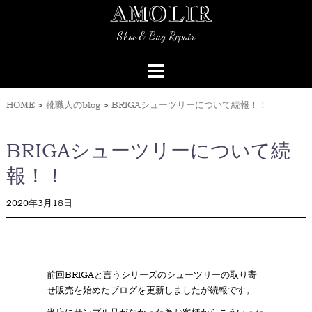
AMOLIR
Skip
to
Shoe & Bag Repair
content
HOME
>
靴職人のblog
>
BRIGAシューツリーについて続報！！
BRIGAシューツリーについて続
報！！
2020年3月18日
前回BRIGAと言うシリーズのシューツリーの取り寄
せ販売を始めたブログを更新しましたが続報です。