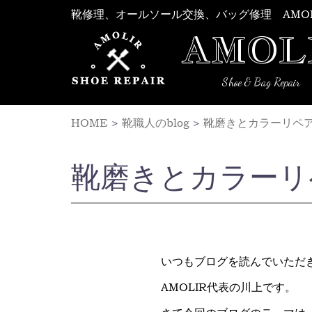
Skip
靴修理、オールソール交換、バッグ修理 AMO
to
AMOL
content
Shoe & Bag Repair
HOME
>
靴職人のblog
>
靴磨きとカラーリペ
靴磨きとカラーリ
いつもブログを読んでいただ
AMOLIR代表の川上です。