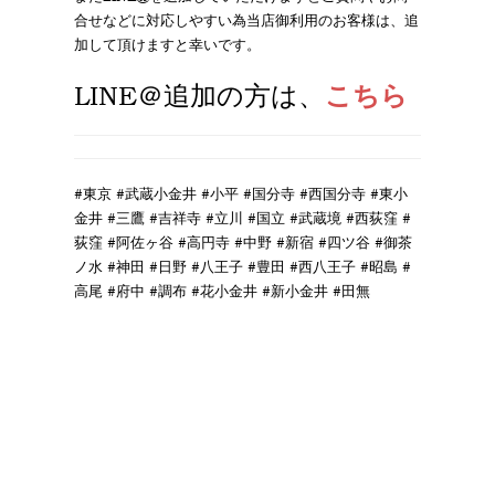
合せなどに対応しやすい為当店御利用のお客様は、追
加して頂けますと幸いです。
LINE＠追加
の方は、
こちら
#東京 #武蔵小金井 #小平 #国分寺 #西国分寺 #東小
金井 #三鷹 #吉祥寺 #立川 #国立 #武蔵境 #西荻窪 #
荻窪 #阿佐ヶ谷 #高円寺 #中野 #新宿 #四ツ谷 #御茶
ノ水 #神田 #日野 #八王子 #豊田 #西八王子 #昭島 #
高尾 #府中 #調布 #花小金井 #新小金井 #田無