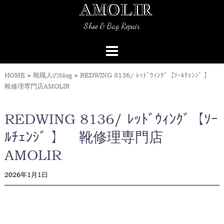
AMOLIR
Skip
to
Shoe & Bag Repair
content
HOME
>
靴職人のblog
>
REDWING 8136/ ﾚｯﾄﾞｳｨﾝｸﾞ【ｿｰﾙﾁｪﾝｼﾞ 】
靴修理専門店AMOLIR
REDWING 8136/ ﾚｯﾄﾞｳｨﾝｸﾞ【ｿｰ
ﾙﾁｪﾝｼﾞ 】 靴修理専門店
AMOLIR
2026年1月1日